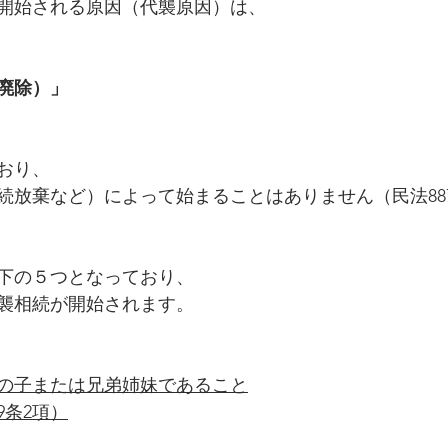
開始される原因（代襲原因）は、
廃除）」
おり、
続放棄など）によって始まることはありません（民法88
下の５つとなっており、
襲相続が開始されます。
の子または兄弟姉妹であること
9条2項）