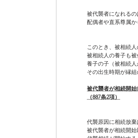
被代襲者になれるの
配偶者や直系尊属か
このとき、被相続人
被相続人の養子も被
養子の子（被相続人
その出生時期が縁組
被代襲者が相続開始
（887条2項）
代襲原因に相続放棄
被代襲者が相続開始