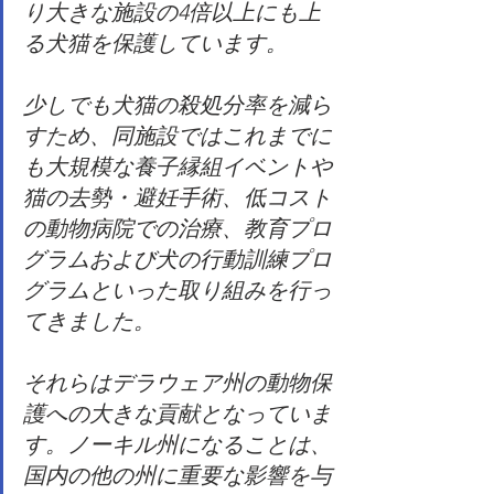
り大きな施設の4倍以上にも上
る犬猫を保護しています。
少しでも犬猫の殺処分率を減ら
すため、同施設ではこれまでに
も大規模な養子縁組イベントや
猫の去勢・避妊手術、低コスト
の動物病院での治療、教育プロ
グラムおよび犬の行動訓練プロ
グラムといった取り組みを行っ
てきました。
それらはデラウェア州の動物保
護への大きな貢献となっていま
す。ノーキル州になることは、
国内の他の州に重要な影響を与