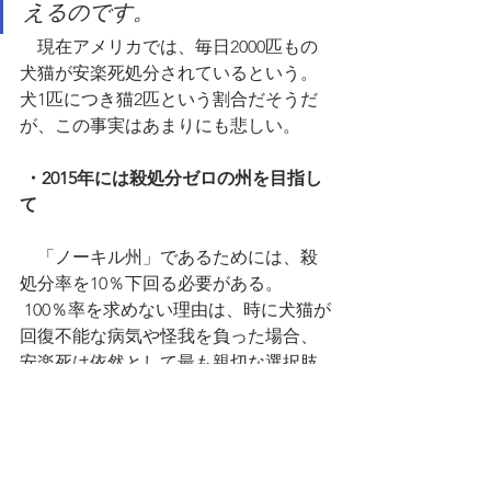
えるのです。
　現在アメリカでは、毎日2000匹もの
犬猫が安楽死処分されているという。
犬1匹につき猫2匹という割合だそうだ
が、この事実はあまりにも悲しい。 
・2015年には殺処分ゼロの州を目指し
て
　「ノーキル州」であるためには、殺
処分率を10％下回る必要がある。 
 100％率を求めない理由は、時に犬猫が
回復不能な病気や怪我を負った場合、
安楽死は依然として最も親切な選択肢
であることが認められている故だ。し
かし、それはシェルターのスペースを
開けるための殺処分とは異なる。