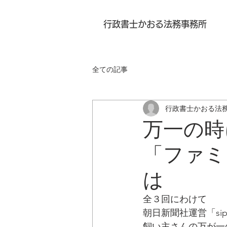
行政書士かおる法務事務所
全ての記事
行政書士かおる法
万一の
「ファミ
は
全３回にわけて
朝日新聞社運営「si
飼い主さんの万が一